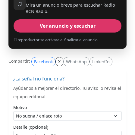
♫
Mira un anuncio breve para escuchar Radio
RCN Radio.
Ver anuncio y escuchar
El reproductor se activara al finalizar el anuncio.
Compartir:
Facebook
X
WhatsApp
LinkedIn
¿La señal no funciona?
Ayúdanos a mejorar el directorio. Tu aviso lo revisa el
equipo editorial.
Motivo
Detalle (opcional)