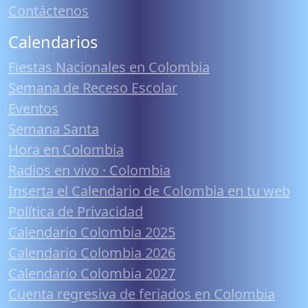
Contáctenos
Calendarios
Fiestas Nacionales en Colombia
Semana de Receso Escolar
Eventos
Semana Santa
Hora en Colombia
Radios en vivo · Colombia
Inserta el Calendario de Colombia en tu web
Política de Privacidad
Calendario Colombia 2025
Calendario Colombia 2026
Calendario Colombia 2027
Cuenta regresiva de feriados en Colombia