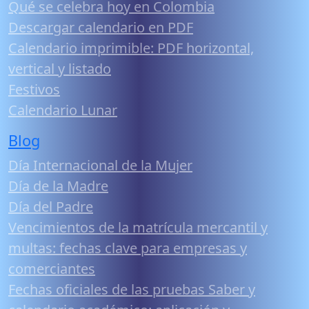
Qué se celebra hoy en Colombia
Descargar calendario en PDF
Calendario imprimible: PDF horizontal,
vertical y listado
Festivos
Calendario Lunar
Blog
Día Internacional de la Mujer
Día de la Madre
Día del Padre
Vencimientos de la matrícula mercantil y
multas: fechas clave para empresas y
comerciantes
Fechas oficiales de las pruebas Saber y