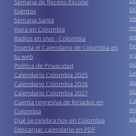
Dí
Semana de Receso Escolar
Dí
Eventos
Ve
Semana Santa
me
Hora en Colombia
em
Radios en vivo · Colombia
Fe
Inserta el Calendario de Colombia en
y 
tu web
pu
Política de Privacidad
Le
Calendario Colombia 2025
qu
Calendario Colombia 2026
pl
Calendario Colombia 2027
Ca
Cuenta regresiva de feriados en
mó
Colombia
pl
Qué se celebra hoy en Colombia
Descargar calendario en PDF