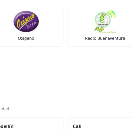
Oxígeno
Radio Buenaventura
d
iudad.
dellín
Cali