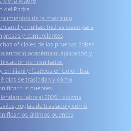
a de la Madre
a del Padre
ncimientos de la matrícula
rcantil y multas: fechas clave para
presas y comerciantes
chas oficiales de las pruebas Saber
calendario académico: aplicación y
blicación de resultados
y Emiliani y festivos en Colombia:
é días se trasladan y cómo
anificar tus puentes
lendario laboral 2026: festivos
viles, reglas de traslado y cómo
anificar los últimos puentes