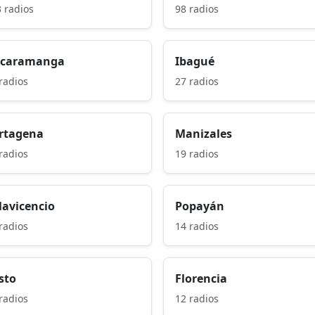
 radios
98 radios
caramanga
Ibagué
radios
27 radios
rtagena
Manizales
radios
19 radios
llavicencio
Popayán
radios
14 radios
sto
Florencia
radios
12 radios