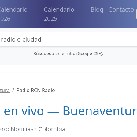
alendario
Calendario
Blog
Contacto
2026
2025
eda de radios y contenidos
Búsqueda en el sitio (Google CSE).
tura
Radio RCN Radio
 en vivo — Buenaventu
ro: Noticias · Colombia