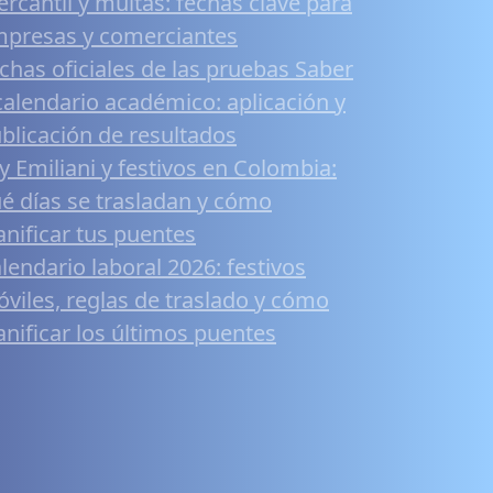
rcantil y multas: fechas clave para
presas y comerciantes
chas oficiales de las pruebas Saber
calendario académico: aplicación y
blicación de resultados
y Emiliani y festivos en Colombia:
é días se trasladan y cómo
anificar tus puentes
lendario laboral 2026: festivos
viles, reglas de traslado y cómo
anificar los últimos puentes