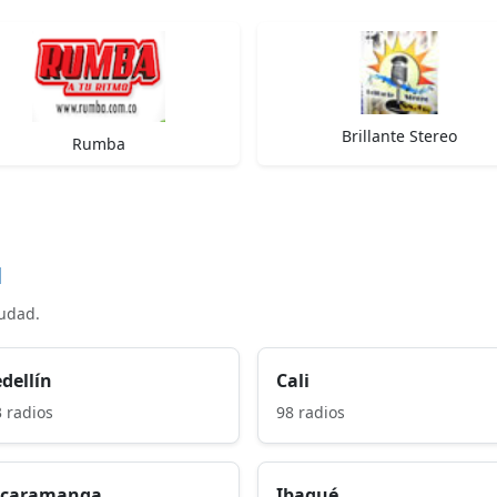
Brillante Stereo
Rumba
d
iudad.
dellín
Cali
 radios
98 radios
caramanga
Ibagué