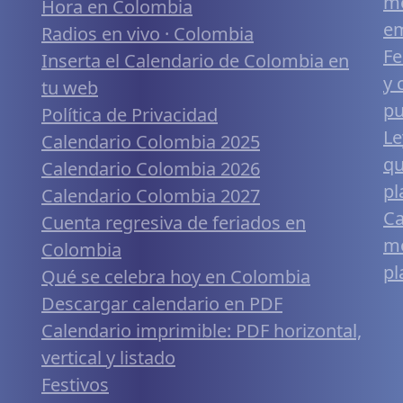
me
Hora en Colombia
em
Radios en vivo · Colombia
Fe
Inserta el Calendario de Colombia en
y 
tu web
pu
Política de Privacidad
Le
Calendario Colombia 2025
qu
Calendario Colombia 2026
pl
Calendario Colombia 2027
Ca
Cuenta regresiva de feriados en
mó
Colombia
pl
Qué se celebra hoy en Colombia
Descargar calendario en PDF
Calendario imprimible: PDF horizontal,
vertical y listado
Festivos