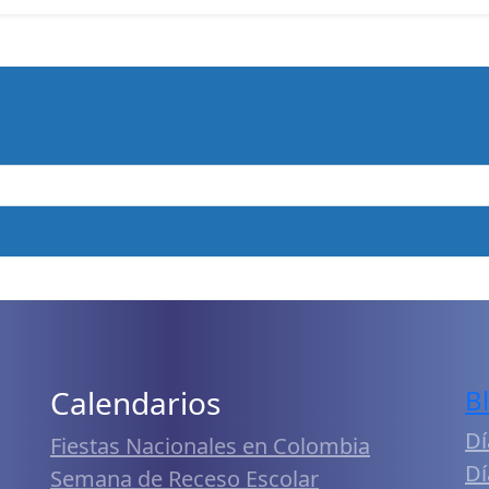
Calendarios
B
Dí
Fiestas Nacionales en Colombia
Dí
Semana de Receso Escolar