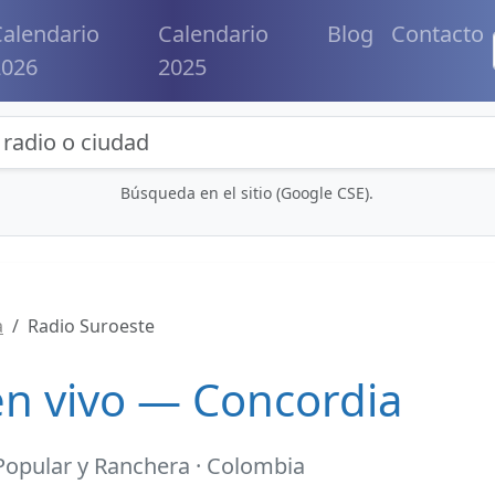
alendario
Calendario
Blog
Contacto
2026
2025
eda de radios y contenidos
Búsqueda en el sitio (Google CSE).
a
Radio Suroeste
en vivo — Concordia
Popular y Ranchera · Colombia