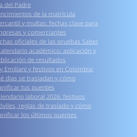
a del Padre
ncimientos de la matrícula
rcantil y multas: fechas clave para
presas y comerciantes
chas oficiales de las pruebas Saber
calendario académico: aplicación y
blicación de resultados
y Emiliani y festivos en Colombia:
é días se trasladan y cómo
anificar tus puentes
lendario laboral 2026: festivos
viles, reglas de traslado y cómo
anificar los últimos puentes