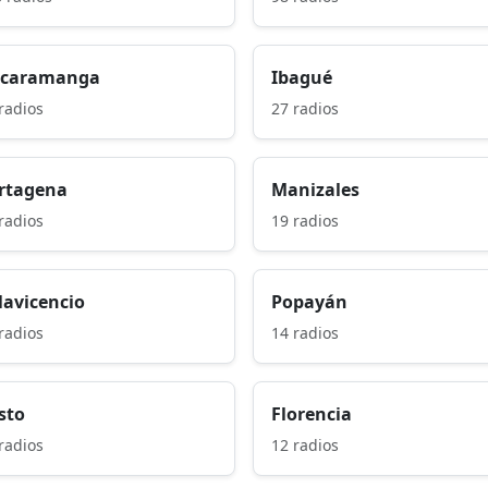
caramanga
Ibagué
radios
27 radios
rtagena
Manizales
radios
19 radios
llavicencio
Popayán
radios
14 radios
sto
Florencia
radios
12 radios