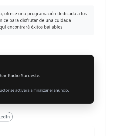
a, ofrece una programación dedicada a los
nice para disfrutar de una cuidada
quí encontrará éxitos bailables
har Radio Suroeste.
uctor se activara al finalizar el anuncio.
kedIn