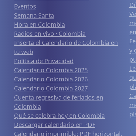
Dí
Eventos
Ve
Semana Santa
me
Hora en Colombia
em
Radios en vivo · Colombia
Fe
Inserta el Calendario de Colombia en
y 
tu web
pu
Política de Privacidad
Le
Calendario Colombia 2025
qu
Calendario Colombia 2026
pl
Calendario Colombia 2027
Ca
Cuenta regresiva de feriados en
mó
Colombia
pl
Qué se celebra hoy en Colombia
Descargar calendario en PDF
Calendario imprimible: PDF horizontal,