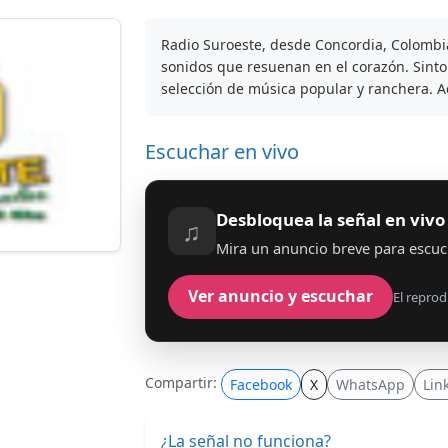
Radio Suroeste, desde Concordia, Colombi
sonidos que resuenan en el corazón. Sinto
selección de música popular y ranchera. A
Escuchar en vivo
Desbloquea la señal en vivo
♫
Mira un anuncio breve para escuc
Ver anuncio y escuchar
El reprod
Compartir:
Facebook
X
WhatsApp
Lin
¿La señal no funciona?