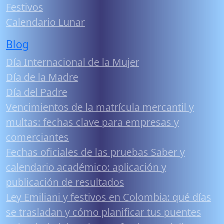
Festivos
Calendario Lunar
Blog
Día Internacional de la Mujer
Día de la Madre
Día del Padre
Vencimientos de la matrícula mercantil y
multas: fechas clave para empresas y
comerciantes
Fechas oficiales de las pruebas Saber y
calendario académico: aplicación y
publicación de resultados
Ley Emiliani y festivos en Colombia: qué días
se trasladan y cómo planificar tus puentes