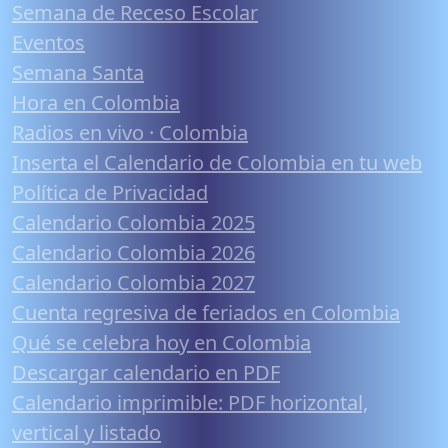
Semana de Receso Escolar
Eventos
Semana Santa
Hora en Colombia
Radios en vivo · Colombia
Inserta el Calendario de Colombia en tu web
Política de Privacidad
Calendario Colombia 2025
Calendario Colombia 2026
Calendario Colombia 2027
Cuenta regresiva de feriados en Colombia
Qué se celebra hoy en Colombia
Descargar calendario en PDF
Calendario imprimible: PDF horizontal,
vertical y listado