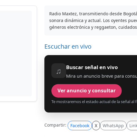
Radio Maxtez, transmitiendo desde Bogotá
sonora dinámica y actual. Los oyentes pue
géneros electrónica y reggaeton, cuidado
Escuchar en vivo
Buscar señal en vivo
♫
Mira un anuncio breve para consu
Ver anuncio y consultar
Te mostraremos el estado actual de la señal al fi
Compartir:
Facebook
X
WhatsApp
Lin