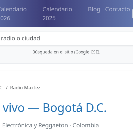
alendario
Calendario
Blog
Contacto
2026
2025
eda de radios y contenidos
Búsqueda en el sitio (Google CSE).
C.
Radio Maxtez
 vivo — Bogotá D.C.
 Electrónica y Reggaeton · Colombia