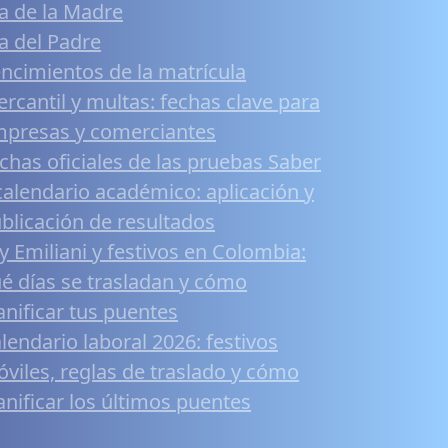
a de la Madre
a del Padre
ncimientos de la matrícula
rcantil y multas: fechas clave para
presas y comerciantes
chas oficiales de las pruebas Saber
calendario académico: aplicación y
blicación de resultados
y Emiliani y festivos en Colombia:
é días se trasladan y cómo
anificar tus puentes
lendario laboral 2026: festivos
viles, reglas de traslado y cómo
anificar los últimos puentes