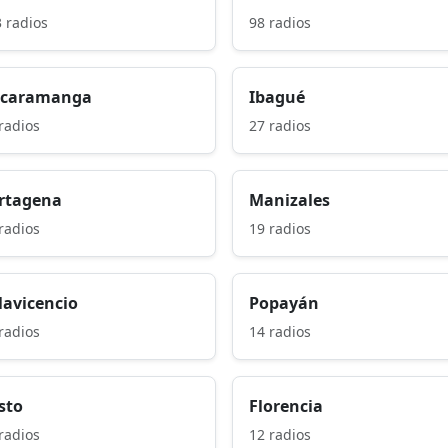
 radios
98 radios
caramanga
Ibagué
radios
27 radios
rtagena
Manizales
radios
19 radios
llavicencio
Popayán
radios
14 radios
sto
Florencia
radios
12 radios