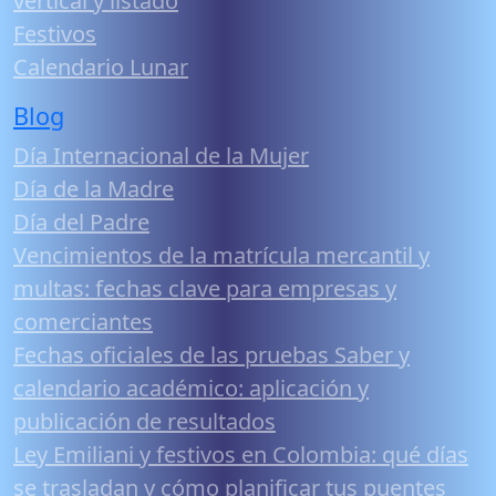
vertical y listado
Festivos
Calendario Lunar
Blog
Día Internacional de la Mujer
Día de la Madre
Día del Padre
Vencimientos de la matrícula mercantil y
multas: fechas clave para empresas y
comerciantes
Fechas oficiales de las pruebas Saber y
calendario académico: aplicación y
publicación de resultados
Ley Emiliani y festivos en Colombia: qué días
se trasladan y cómo planificar tus puentes