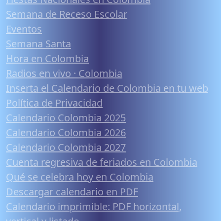
Semana de Receso Escolar
Eventos
Semana Santa
Hora en Colombia
Radios en vivo · Colombia
Inserta el Calendario de Colombia en tu web
Política de Privacidad
Calendario Colombia 2025
Calendario Colombia 2026
Calendario Colombia 2027
Cuenta regresiva de feriados en Colombia
Qué se celebra hoy en Colombia
Descargar calendario en PDF
Calendario imprimible: PDF horizontal,