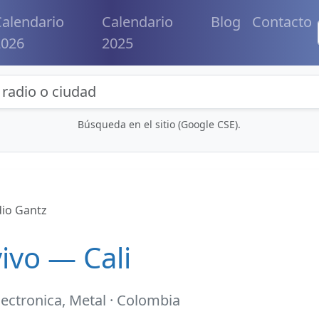
alendario
Calendario
Blog
Contacto
2026
2025
eda de radios y contenidos
Búsqueda en el sitio (Google CSE).
io Gantz
ivo — Cali
lectronica, Metal · Colombia