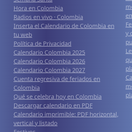
me
Hora en Colombia
em
Radios en vivo · Colombia
Fe
Inserta el Calendario de Colombia en
y 
tu web
pu
Política de Privacidad
Le
Calendario Colombia 2025
qu
Calendario Colombia 2026
pl
Calendario Colombia 2027
Ca
Cuenta regresiva de feriados en
mó
Colombia
pl
Qué se celebra hoy en Colombia
Descargar calendario en PDF
Calendario imprimible: PDF horizontal,
vertical y listado
Festivos