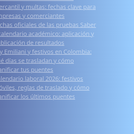
rcantil y multas: fechas clave para
presas y comerciantes
chas oficiales de las pruebas Saber
calendario académico: aplicación y
blicación de resultados
y Emiliani y festivos en Colombia:
é días se trasladan y cómo
anificar tus puentes
lendario laboral 2026: festivos
viles, reglas de traslado y cómo
anificar los últimos puentes