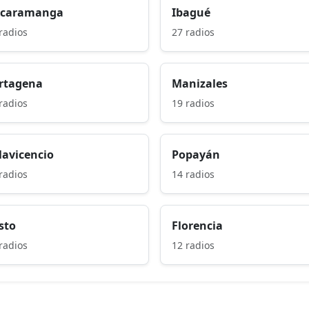
caramanga
Ibagué
radios
27 radios
rtagena
Manizales
radios
19 radios
llavicencio
Popayán
radios
14 radios
sto
Florencia
radios
12 radios