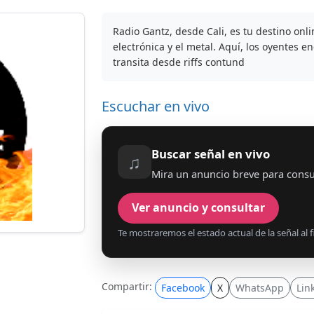
Radio Gantz, desde Cali, es tu destino onl
electrónica y el metal. Aquí, los oyentes 
transita desde riffs contund
Escuchar en vivo
Buscar señal en vivo
♫
Mira un anuncio breve para consu
Ver anuncio y consultar
Te mostraremos el estado actual de la señal al fi
Compartir:
Facebook
X
WhatsApp
Lin