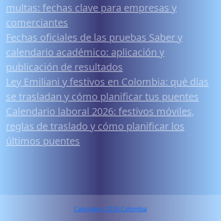
multas: fechas clave para empresas y
comerciantes
Fechas oficiales de las pruebas Saber y
calendario académico: aplicación y
publicación de resultados
Ley Emiliani y festivos en Colombia: qué días
se trasladan y cómo planificar tus puentes
Calendario laboral 2026: festivos móviles,
reglas de traslado y cómo planificar los
últimos puentes
Calendario 2026 Colombia