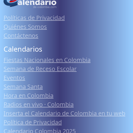
Políticas de Privacidad
Quiénes Somos
Contáctenos
Calendarios
Fiestas Nacionales en Colombia
Semana de Receso Escolar
Eventos
Semana Santa
Hora en Colombia
Radios en vivo · Colombia
Inserta el Calendario de Colombia en tu web
Política de Privacidad
Calendario Colombia 2025