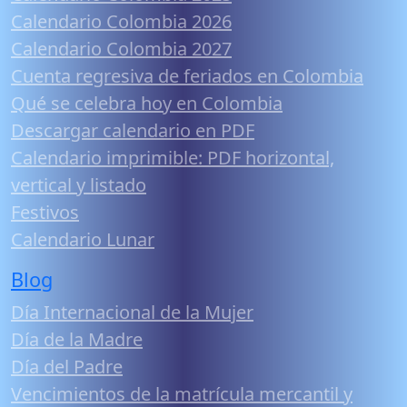
Calendario Colombia 2026
Calendario Colombia 2027
Cuenta regresiva de feriados en Colombia
Qué se celebra hoy en Colombia
Descargar calendario en PDF
Calendario imprimible: PDF horizontal,
vertical y listado
Festivos
Calendario Lunar
Blog
Día Internacional de la Mujer
Día de la Madre
Día del Padre
Vencimientos de la matrícula mercantil y