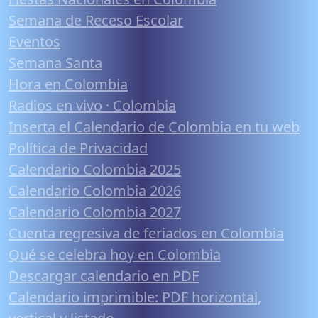
Semana de Receso Escolar
Eventos
Semana Santa
Hora en Colombia
Radios en vivo · Colombia
Inserta el Calendario de Colombia en tu web
Política de Privacidad
Calendario Colombia 2025
Calendario Colombia 2026
Calendario Colombia 2027
Cuenta regresiva de feriados en Colombia
Qué se celebra hoy en Colombia
Descargar calendario en PDF
Calendario imprimible: PDF horizontal,