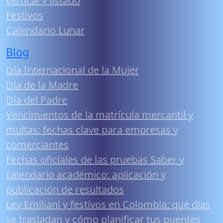
vertical y listado
Festivos
Calendario Lunar
Blog
Día Internacional de la Mujer
Día de la Madre
Día del Padre
Vencimientos de la matrícula mercantil y
multas: fechas clave para empresas y
comerciantes
Fechas oficiales de las pruebas Saber y
calendario académico: aplicación y
publicación de resultados
Ley Emiliani y festivos en Colombia: qué días
se trasladan y cómo planificar tus puentes