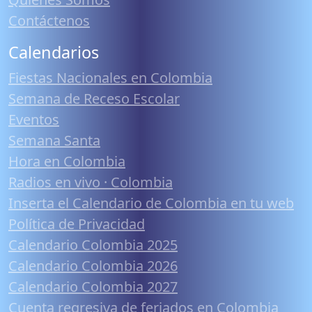
Contáctenos
Calendarios
Fiestas Nacionales en Colombia
Semana de Receso Escolar
Eventos
Semana Santa
Hora en Colombia
Radios en vivo · Colombia
Inserta el Calendario de Colombia en tu web
Política de Privacidad
Calendario Colombia 2025
Calendario Colombia 2026
Calendario Colombia 2027
Cuenta regresiva de feriados en Colombia