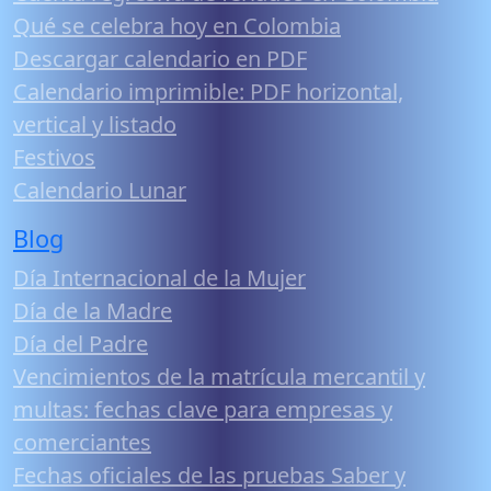
Qué se celebra hoy en Colombia
Descargar calendario en PDF
Calendario imprimible: PDF horizontal,
vertical y listado
Festivos
Calendario Lunar
Blog
Día Internacional de la Mujer
Día de la Madre
Día del Padre
Vencimientos de la matrícula mercantil y
multas: fechas clave para empresas y
comerciantes
Fechas oficiales de las pruebas Saber y