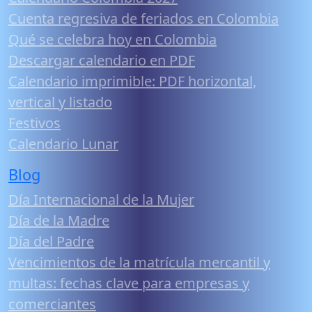
Cuenta regresiva de feriados en Colombia
Qué se celebra hoy en Colombia
Descargar calendario en PDF
Calendario imprimible: PDF horizontal,
vertical y listado
Festivos
Calendario Lunar
Blog
Día Internacional de la Mujer
Día de la Madre
Día del Padre
Vencimientos de la matrícula mercantil y
multas: fechas clave para empresas y
comerciantes