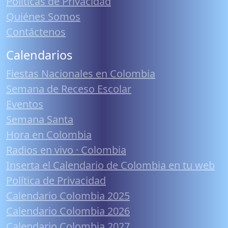
Políticas de Privacidad
Quiénes Somos
Contáctenos
Calendarios
Fiestas Nacionales en Colombia
Semana de Receso Escolar
Eventos
Semana Santa
Hora en Colombia
Radios en vivo · Colombia
Inserta el Calendario de Colombia en tu web
Política de Privacidad
Calendario Colombia 2025
Calendario Colombia 2026
Calendario Colombia 2027