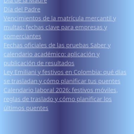
Día de la Madre
Día del Padre
Vencimientos de la matrícula mercantil y
multas: fechas clave para empresas y
comerciantes
Fechas oficiales de las pruebas Saber y
calendario académico: aplicación y
publicación de resultados
Ley Emiliani y festivos en Colombia: qué días
se trasladan y cómo planificar tus puentes
Calendario laboral 2026: festivos móviles,
reglas de traslado y cómo planificar los
últimos puentes