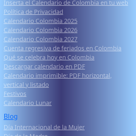
Inserta el Calendario de Colombia en tu web
Política de Privacidad
Calendario Colombia 2025
Calendario Colombia 2026
Calendario Colombia 2027
Cuenta regresiva de feriados en Colombia
Qué se celebra hoy en Colombia
Descargar calendario en PDF
Calendario imprimible: PDF horizontal,
vertical y listado
Festivos
Calendario Lunar
Blog
Día Internacional de la Mujer