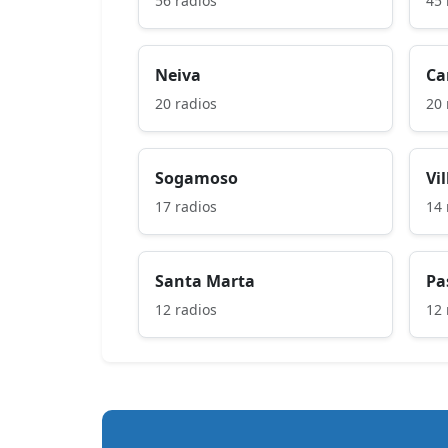
56 radios
45 
Neiva
Ca
20 radios
20 
Sogamoso
Vi
17 radios
14 
Santa Marta
Pa
12 radios
12 