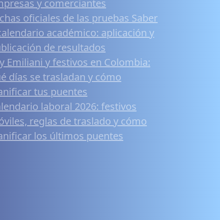
presas y comerciantes
chas oficiales de las pruebas Saber
calendario académico: aplicación y
blicación de resultados
y Emiliani y festivos en Colombia:
é días se trasladan y cómo
anificar tus puentes
lendario laboral 2026: festivos
viles, reglas de traslado y cómo
anificar los últimos puentes