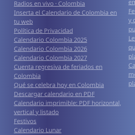
em
Radios en vivo · Colombia
Fe
Inserta el Calendario de Colombia en
y 
tu web
pu
Política de Privacidad
Le
Calendario Colombia 2025
qu
Calendario Colombia 2026
pl
Calendario Colombia 2027
Ca
Cuenta regresiva de feriados en
mó
Colombia
pl
Qué se celebra hoy en Colombia
Descargar calendario en PDF
Calendario imprimible: PDF horizontal,
vertical y listado
Festivos
Calendario Lunar