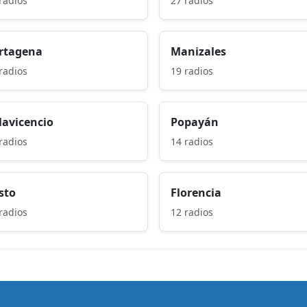
radios
27 radios
rtagena
Manizales
radios
19 radios
llavicencio
Popayán
radios
14 radios
sto
Florencia
radios
12 radios