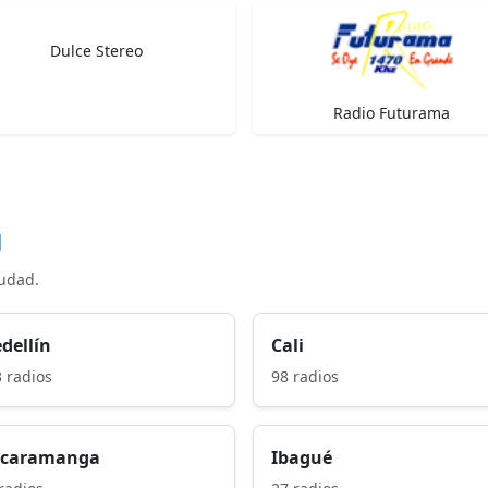
Dulce Stereo
Radio Futurama
d
iudad.
dellín
Cali
 radios
98 radios
caramanga
Ibagué