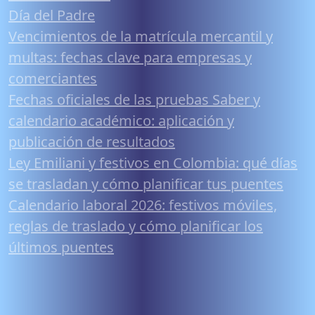
Día del Padre
Vencimientos de la matrícula mercantil y
multas: fechas clave para empresas y
comerciantes
Fechas oficiales de las pruebas Saber y
calendario académico: aplicación y
publicación de resultados
Ley Emiliani y festivos en Colombia: qué días
se trasladan y cómo planificar tus puentes
Calendario laboral 2026: festivos móviles,
reglas de traslado y cómo planificar los
últimos puentes