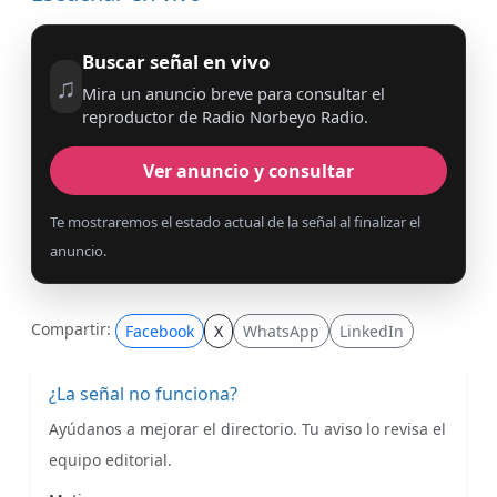
Buscar señal en vivo
♫
Mira un anuncio breve para consultar el
reproductor de Radio Norbeyo Radio.
Ver anuncio y consultar
Te mostraremos el estado actual de la señal al finalizar el
anuncio.
Compartir:
Facebook
X
WhatsApp
LinkedIn
¿La señal no funciona?
Ayúdanos a mejorar el directorio. Tu aviso lo revisa el
equipo editorial.