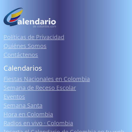
Políticas de Privacidad
Quiénes Somos
Contáctenos
Calendarios
Fiestas Nacionales en Colombia
Semana de Receso Escolar
Eventos
Semana Santa
Hora en Colombia
Radios en vivo · Colombia
Inserta el Calendario de Colombia en tu web