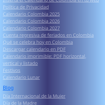
Política de Privacidad
Calendario Colombia 2025
Calendario Colombia 2026
Calendario Colombia 2027
Cuenta regresiva de feriados en Colombia
Qué se celebra hoy en Colombia
Descargar calendario en PDF
Calendario imprimible: PDF horizontal,
vertical y listado
Festivos
Calendario Lunar
Blog
Día Internacional de la Mujer
Día de la Madre