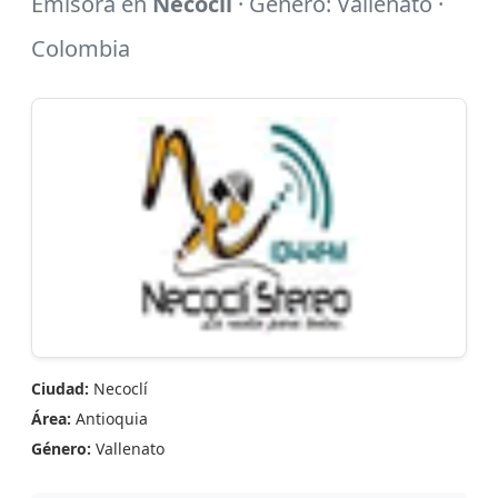
Emisora en
Necoclí
· Género: Vallenato ·
Colombia
Ciudad:
Necoclí
Área:
Antioquia
Género:
Vallenato