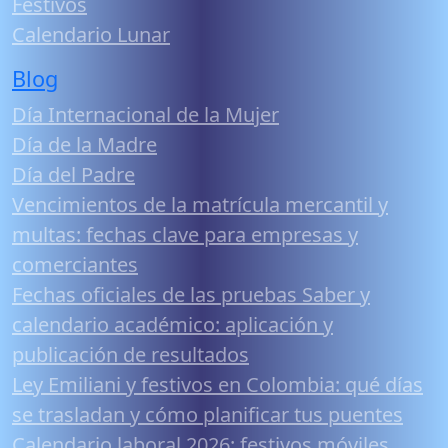
Festivos
Calendario Lunar
Blog
Día Internacional de la Mujer
Día de la Madre
Día del Padre
Vencimientos de la matrícula mercantil y
multas: fechas clave para empresas y
comerciantes
Fechas oficiales de las pruebas Saber y
calendario académico: aplicación y
publicación de resultados
Ley Emiliani y festivos en Colombia: qué días
se trasladan y cómo planificar tus puentes
Calendario laboral 2026: festivos móviles,