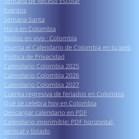
Semana de Receso Escolar
Eventos
Semana Santa
Hora en Colombia
Radios en vivo · Colombia
Inserta el Calendario de Colombia en tu web
Política de Privacidad
Calendario Colombia 2025
Calendario Colombia 2026
Calendario Colombia 2027
Cuenta regresiva de feriados en Colombia
Qué se celebra hoy en Colombia
Descargar calendario en PDF
Calendario imprimible: PDF horizontal,
vertical y listado