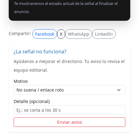
Te mostraremos el estado actual de la señal al finalizar el
anuncio.
Compartir:
Facebook
X
WhatsApp
LinkedIn
¿La señal no funciona?
Ayúdanos a mejorar el directorio. Tu aviso lo revisa el
equipo editorial.
Motivo
Detalle (opcional)
Enviar aviso