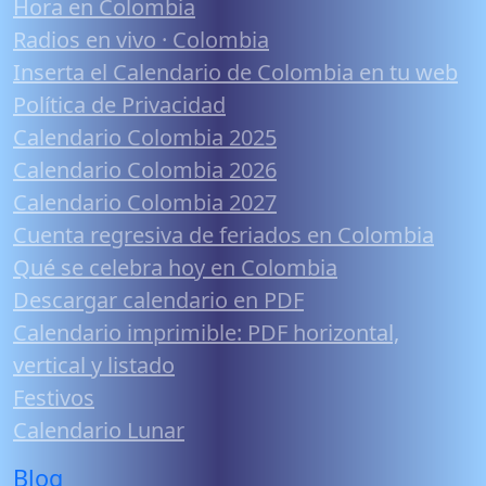
Hora en Colombia
Radios en vivo · Colombia
Inserta el Calendario de Colombia en tu web
Política de Privacidad
Calendario Colombia 2025
Calendario Colombia 2026
Calendario Colombia 2027
Cuenta regresiva de feriados en Colombia
Qué se celebra hoy en Colombia
Descargar calendario en PDF
Calendario imprimible: PDF horizontal,
vertical y listado
Festivos
Calendario Lunar
Blog