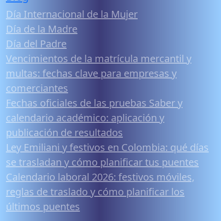
Día Internacional de la Mujer
Día de la Madre
Día del Padre
Vencimientos de la matrícula mercantil y
multas: fechas clave para empresas y
comerciantes
Fechas oficiales de las pruebas Saber y
calendario académico: aplicación y
publicación de resultados
Ley Emiliani y festivos en Colombia: qué días
se trasladan y cómo planificar tus puentes
Calendario laboral 2026: festivos móviles,
reglas de traslado y cómo planificar los
últimos puentes