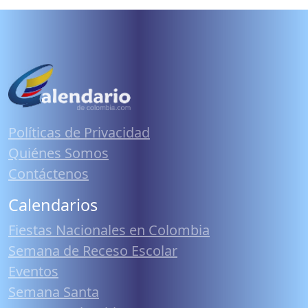
Políticas de Privacidad
Quiénes Somos
Contáctenos
Calendarios
Fiestas Nacionales en Colombia
Semana de Receso Escolar
Eventos
Semana Santa