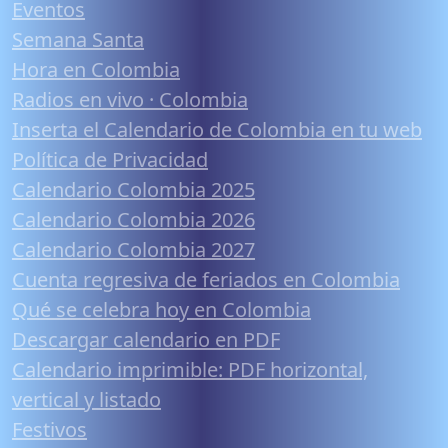
Eventos
Semana Santa
Hora en Colombia
Radios en vivo · Colombia
Inserta el Calendario de Colombia en tu web
Política de Privacidad
Calendario Colombia 2025
Calendario Colombia 2026
Calendario Colombia 2027
Cuenta regresiva de feriados en Colombia
Qué se celebra hoy en Colombia
Descargar calendario en PDF
Calendario imprimible: PDF horizontal,
vertical y listado
Festivos