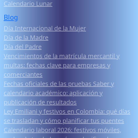
Calendario Lunar
Blog
Día Internacional de la Mujer
Día de la Madre
Día del Padre
Vencimientos de la matrícula mercantil y
multas: fechas clave para empresas y
comerciantes
Fechas oficiales de las pruebas Saber y
calendario académico: aplicación y
publicación de resultados
Ley Emiliani y festivos en Colombia: qué días
se trasladan y cómo planificar tus puentes
Calendario laboral 2026: festivos móviles,