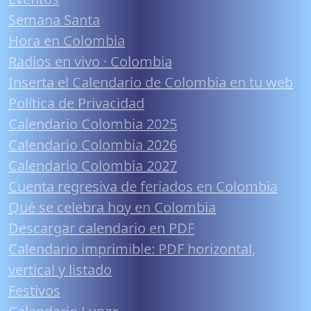
Semana Santa
Hora en Colombia
Radios en vivo · Colombia
Inserta el Calendario de Colombia en tu web
Política de Privacidad
Calendario Colombia 2025
Calendario Colombia 2026
Calendario Colombia 2027
Cuenta regresiva de feriados en Colombia
Qué se celebra hoy en Colombia
Descargar calendario en PDF
Calendario imprimible: PDF horizontal,
vertical y listado
Festivos