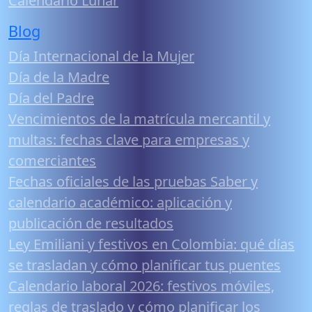
Calendario Lunar
Blog
Día Internacional de la Mujer
Día de la Madre
Día del Padre
Vencimientos de la matrícula mercantil y
multas: fechas clave para empresas y
comerciantes
Fechas oficiales de las pruebas Saber y
calendario académico: aplicación y
publicación de resultados
Ley Emiliani y festivos en Colombia: qué días
se trasladan y cómo planificar tus puentes
Calendario laboral 2026: festivos móviles,
reglas de traslado y cómo planificar los