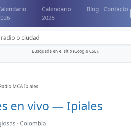
alendario
Calendario
Blog
Contacto
2026
2025
eda de radios y contenidos
Búsqueda en el sitio (Google CSE).
Radio MCA Ipiales
s en vivo — Ipiales
giosas · Colombia