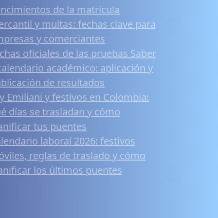
ncimientos de la matrícula
rcantil y multas: fechas clave para
presas y comerciantes
chas oficiales de las pruebas Saber
calendario académico: aplicación y
blicación de resultados
y Emiliani y festivos en Colombia:
é días se trasladan y cómo
anificar tus puentes
lendario laboral 2026: festivos
viles, reglas de traslado y cómo
anificar los últimos puentes