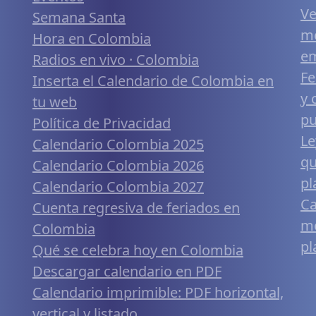
Ve
Semana Santa
me
Hora en Colombia
em
Radios en vivo · Colombia
Fe
Inserta el Calendario de Colombia en
y 
tu web
pu
Política de Privacidad
Le
Calendario Colombia 2025
qu
Calendario Colombia 2026
pl
Calendario Colombia 2027
Ca
Cuenta regresiva de feriados en
mó
Colombia
pl
Qué se celebra hoy en Colombia
Descargar calendario en PDF
Calendario imprimible: PDF horizontal,
vertical y listado