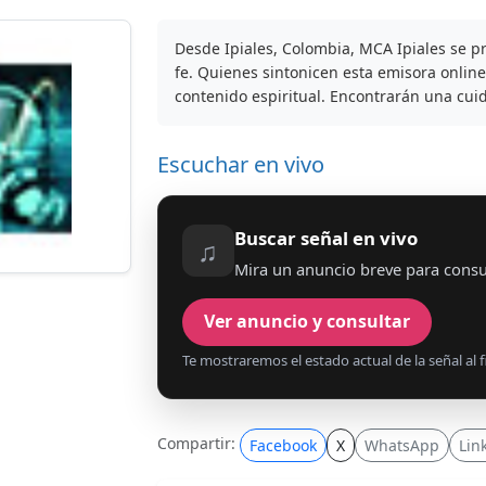
Desde Ipiales, Colombia, MCA Ipiales se p
fe. Quienes sintonicen esta emisora onli
contenido espiritual. Encontrarán una cui
Escuchar en vivo
Buscar señal en vivo
♫
Mira un anuncio breve para consul
Ver anuncio y consultar
Te mostraremos el estado actual de la señal al fi
Compartir:
Facebook
X
WhatsApp
Lin