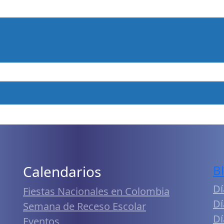
Calendarios
B
Dí
Fiestas Nacionales en Colombia
Dí
Semana de Receso Escolar
Dí
Eventos