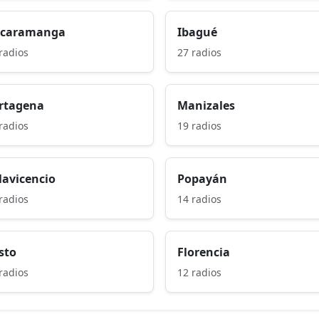
caramanga
Ibagué
radios
27 radios
rtagena
Manizales
radios
19 radios
llavicencio
Popayán
radios
14 radios
sto
Florencia
radios
12 radios