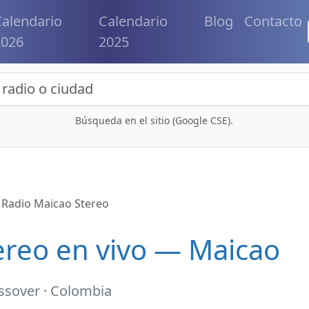
alendario
Calendario
Blog
Contacto
2026
2025
eda de radios y contenidos
Búsqueda en el sitio (Google CSE).
Radio Maicao Stereo
ereo en vivo — Maicao
ssover · Colombia