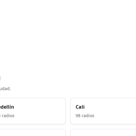
d
iudad.
dellín
Cali
 radios
98 radios