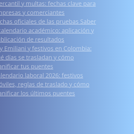
rcantil y multas: fechas clave para
presas y comerciantes
chas oficiales de las pruebas Saber
calendario académico: aplicación y
blicación de resultados
y Emiliani y festivos en Colombia:
é días se trasladan y cómo
anificar tus puentes
lendario laboral 2026: festivos
viles, reglas de traslado y cómo
anificar los últimos puentes