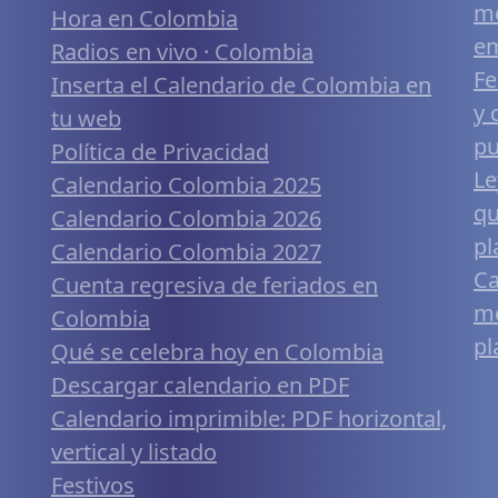
me
Hora en Colombia
em
Radios en vivo · Colombia
Fe
Inserta el Calendario de Colombia en
y 
tu web
pu
Política de Privacidad
Le
Calendario Colombia 2025
qu
Calendario Colombia 2026
pl
Calendario Colombia 2027
Ca
Cuenta regresiva de feriados en
mó
Colombia
pl
Qué se celebra hoy en Colombia
Descargar calendario en PDF
Calendario imprimible: PDF horizontal,
vertical y listado
Festivos