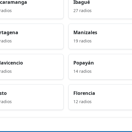
caramanga
Ibagué
radios
27 radios
rtagena
Manizales
radios
19 radios
llavicencio
Popayán
radios
14 radios
sto
Florencia
radios
12 radios