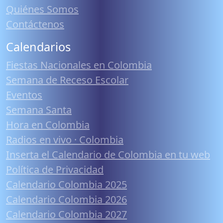
Quiénes Somos
Contáctenos
Calendarios
Fiestas Nacionales en Colombia
Semana de Receso Escolar
Eventos
Semana Santa
Hora en Colombia
Radios en vivo · Colombia
Inserta el Calendario de Colombia en tu web
Política de Privacidad
Calendario Colombia 2025
Calendario Colombia 2026
Calendario Colombia 2027