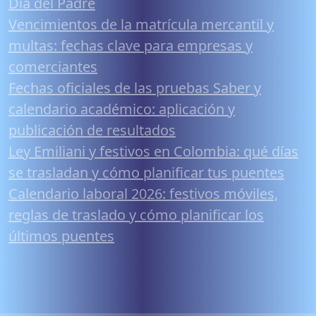
Día del Padre
Vencimientos de la matrícula mercantil y
multas: fechas clave para empresas y
comerciantes
Fechas oficiales de las pruebas Saber y
calendario académico: aplicación y
publicación de resultados
Ley Emiliani y festivos en Colombia: qué días
se trasladan y cómo planificar tus puentes
Calendario laboral 2026: festivos móviles,
reglas de traslado y cómo planificar los
últimos puentes