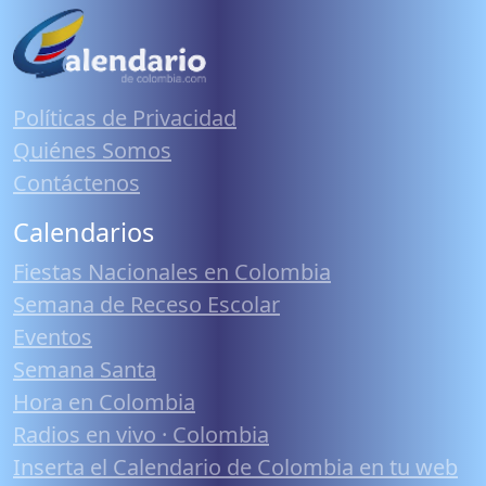
Políticas de Privacidad
Quiénes Somos
Contáctenos
Calendarios
Fiestas Nacionales en Colombia
Semana de Receso Escolar
Eventos
Semana Santa
Hora en Colombia
Radios en vivo · Colombia
Inserta el Calendario de Colombia en tu web