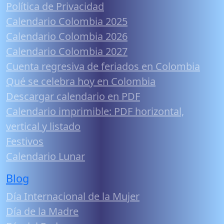
Política de Privacidad
Calendario Colombia 2025
Calendario Colombia 2026
Calendario Colombia 2027
Cuenta regresiva de feriados en Colombia
Qué se celebra hoy en Colombia
Descargar calendario en PDF
Calendario imprimible: PDF horizontal,
vertical y listado
Festivos
Calendario Lunar
Blog
Día Internacional de la Mujer
Día de la Madre