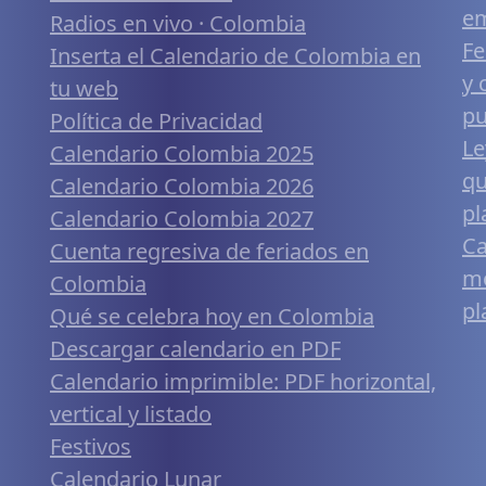
em
Radios en vivo · Colombia
Fe
Inserta el Calendario de Colombia en
y 
tu web
pu
Política de Privacidad
Le
Calendario Colombia 2025
qu
Calendario Colombia 2026
pl
Calendario Colombia 2027
Ca
Cuenta regresiva de feriados en
mó
Colombia
pl
Qué se celebra hoy en Colombia
Descargar calendario en PDF
Calendario imprimible: PDF horizontal,
vertical y listado
Festivos
Calendario Lunar