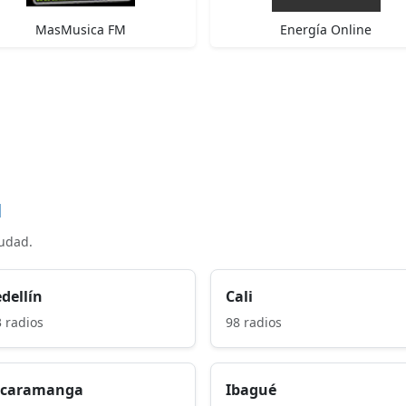
MasMusica FM
Energía Online
d
iudad.
dellín
Cali
 radios
98 radios
caramanga
Ibagué