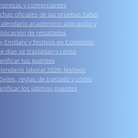
presas y comerciantes
chas oficiales de las pruebas Saber
calendario académico: aplicación y
blicación de resultados
y Emiliani y festivos en Colombia:
é días se trasladan y cómo
anificar tus puentes
lendario laboral 2026: festivos
viles, reglas de traslado y cómo
anificar los últimos puentes