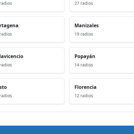
radios
27 radios
rtagena
Manizales
radios
19 radios
llavicencio
Popayán
radios
14 radios
sto
Florencia
radios
12 radios