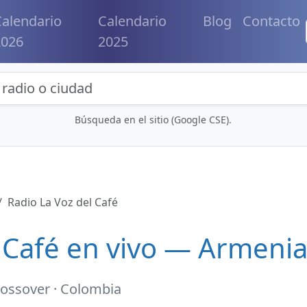
alendario
Calendario
Blog
Contacto
2026
2025
eda de radios y contenidos
Búsqueda en el sitio (Google CSE).
Radio La Voz del Café
l Café en vivo — Armeni
rossover · Colombia