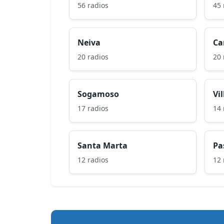
56 radios
45 
Neiva
Ca
20 radios
20 
Sogamoso
Vi
17 radios
14 
Santa Marta
Pa
12 radios
12 