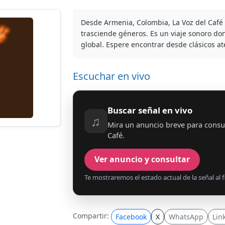
Desde Armenia, Colombia, La Voz del Café
trasciende géneros. Es un viaje sonoro don
global. Espere encontrar desde clásicos a
Escuchar en vivo
Buscar señal en vivo
♫
Mira un anuncio breve para consul
Café.
Ver anuncio y consultar
Te mostraremos el estado actual de la señal al fi
Compartir:
Facebook
X
WhatsApp
Lin