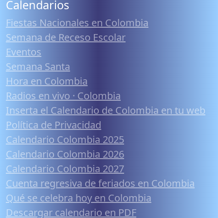
Calendarios
Fiestas Nacionales en Colombia
Semana de Receso Escolar
Eventos
Semana Santa
Hora en Colombia
Radios en vivo · Colombia
Inserta el Calendario de Colombia en tu web
Política de Privacidad
Calendario Colombia 2025
Calendario Colombia 2026
Calendario Colombia 2027
Cuenta regresiva de feriados en Colombia
Qué se celebra hoy en Colombia
Descargar calendario en PDF