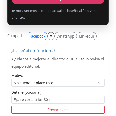
Te mostraremos el estado actual de la señal al finalizar el
anuncio.
Compartir:
Facebook
X
WhatsApp
LinkedIn
¿La señal no funciona?
Ayúdanos a mejorar el directorio. Tu aviso lo revisa el
equipo editorial.
Motivo
Detalle (opcional)
Enviar aviso