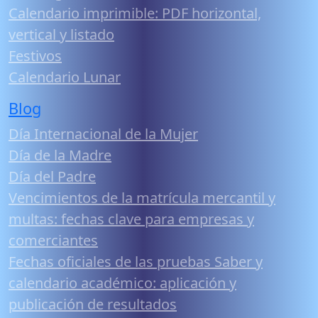
Calendario imprimible: PDF horizontal,
vertical y listado
Festivos
Calendario Lunar
Blog
Día Internacional de la Mujer
Día de la Madre
Día del Padre
Vencimientos de la matrícula mercantil y
multas: fechas clave para empresas y
comerciantes
Fechas oficiales de las pruebas Saber y
calendario académico: aplicación y
publicación de resultados