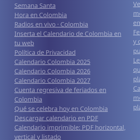
Ve
Semana Santa
me
Hora en Colombia
em
Radios en vivo · Colombia
Fe
Inserta el Calendario de Colombia en
y 
tu web
pu
Política de Privacidad
Le
Calendario Colombia 2025
qu
Calendario Colombia 2026
pl
Calendario Colombia 2027
Ca
Cuenta regresiva de feriados en
mó
Colombia
pl
Qué se celebra hoy en Colombia
Descargar calendario en PDF
Calendario imprimible: PDF horizontal,
vertical y listado