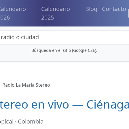
alendario
Calendario
Blog
Contacto
2026
2025
eda de radios y contenidos
Búsqueda en el sitio (Google CSE).
Radio La María Stereo
Stereo en vivo — Ciénag
opical · Colombia