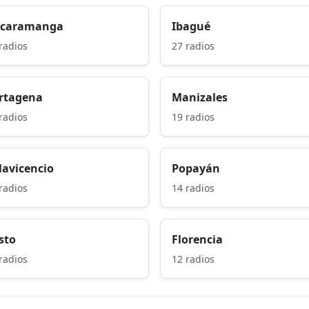
caramanga
Ibagué
radios
27 radios
rtagena
Manizales
radios
19 radios
llavicencio
Popayán
radios
14 radios
sto
Florencia
radios
12 radios