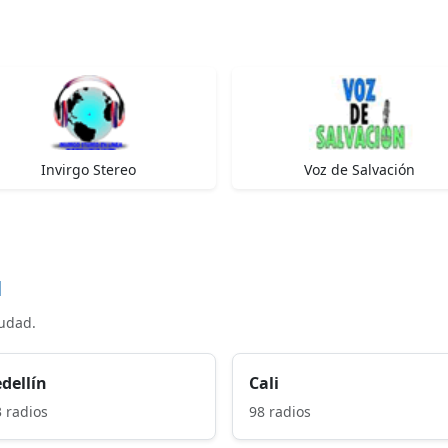
Invirgo Stereo
Voz de Salvación
d
iudad.
dellín
Cali
 radios
98 radios