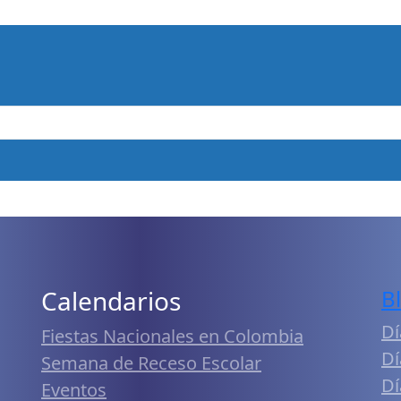
Calendarios
B
Dí
Fiestas Nacionales en Colombia
Dí
Semana de Receso Escolar
Dí
Eventos