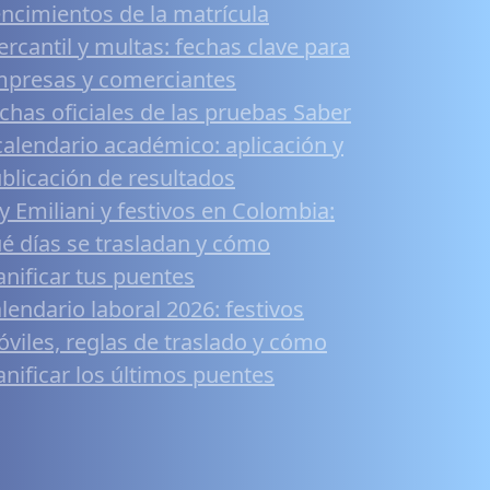
ncimientos de la matrícula
rcantil y multas: fechas clave para
presas y comerciantes
chas oficiales de las pruebas Saber
calendario académico: aplicación y
blicación de resultados
y Emiliani y festivos en Colombia:
é días se trasladan y cómo
anificar tus puentes
lendario laboral 2026: festivos
viles, reglas de traslado y cómo
anificar los últimos puentes