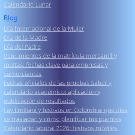
Calendario Lunar
Blog
Día Internacional de la Mujer
Día de la Madre
Día del Padre
Vencimientos de la matrícula mercantil y
multas: fechas clave para empresas y
comerciantes
Fechas oficiales de las pruebas Saber y
calendario académico: aplicación y
publicación de resultados
Ley Emiliani y festivos en Colombia: qué días
se trasladan y cómo planificar tus puentes
Calendario laboral 2026: festivos móviles,