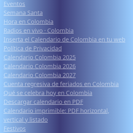
Eventos
Semana Santa
Hora en Colombia
Radios en vivo · Colombia
Inserta el Calendario de Colombia en tu web
Política de Privacidad
Calendario Colombia 2025
Calendario Colombia 2026
Calendario Colombia 2027
Cuenta regresiva de feriados en Colombia
Qué se celebra hoy en Colombia
Descargar calendario en PDF
Calendario imprimible: PDF horizontal,
vertical y listado
Festivos