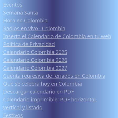
Eventos
Semana Santa
Hora en Colombia
Radios en vivo · Colombia
Inserta el Calendario de Colombia en tu web
Política de Privacidad
Calendario Colombia 2025
Calendario Colombia 2026
Calendario Colombia 2027
Cuenta regresiva de feriados en Colombia
Qué se celebra hoy en Colombia
Descargar calendario en PDF
Calendario imprimible: PDF horizontal,
vertical y listado
Festivos