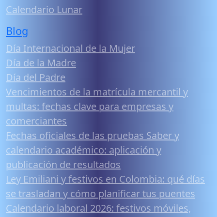
Calendario Lunar
Blog
Día Internacional de la Mujer
Día de la Madre
Día del Padre
Vencimientos de la matrícula mercantil y
multas: fechas clave para empresas y
comerciantes
Fechas oficiales de las pruebas Saber y
calendario académico: aplicación y
publicación de resultados
Ley Emiliani y festivos en Colombia: qué días
se trasladan y cómo planificar tus puentes
Calendario laboral 2026: festivos móviles,