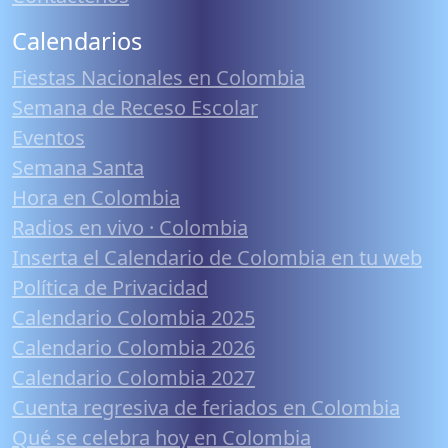
Calendarios
Fiestas Nacionales en Colombia
Semana de Receso Escolar
Eventos
Semana Santa
Hora en Colombia
Radios en vivo · Colombia
Inserta el Calendario de Colombia en tu web
Política de Privacidad
Calendario Colombia 2025
Calendario Colombia 2026
Calendario Colombia 2027
Cuenta regresiva de feriados en Colombia
Qué se celebra hoy en Colombia