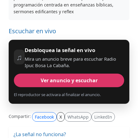
programación centrada en enseñanzas bíblicas,
sermones edificantes y reflex
Escuchar en vivo
Desbloquea la señal en vivo
♫
Mira un anuncio breve para escuchar Radio
Ipuc Bosa La Cabaña.
Ver anuncio y escuchar
El reproductor se activara al finalizar el anuncio.
Compartir:
Facebook
X
WhatsApp
LinkedIn
¿La señal no funciona?