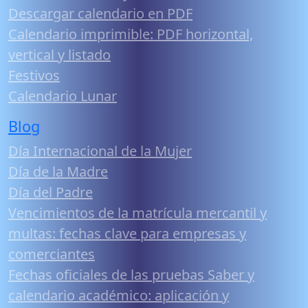
Descargar calendario en PDF
Calendario imprimible: PDF horizontal,
vertical y listado
Festivos
Calendario Lunar
Blog
Día Internacional de la Mujer
Día de la Madre
Día del Padre
Vencimientos de la matrícula mercantil y
multas: fechas clave para empresas y
comerciantes
Fechas oficiales de las pruebas Saber y
calendario académico: aplicación y