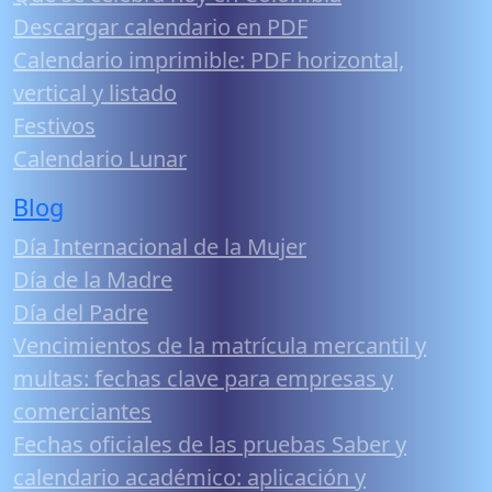
Descargar calendario en PDF
Calendario imprimible: PDF horizontal,
vertical y listado
Festivos
Calendario Lunar
Blog
Día Internacional de la Mujer
Día de la Madre
Día del Padre
Vencimientos de la matrícula mercantil y
multas: fechas clave para empresas y
comerciantes
Fechas oficiales de las pruebas Saber y
calendario académico: aplicación y