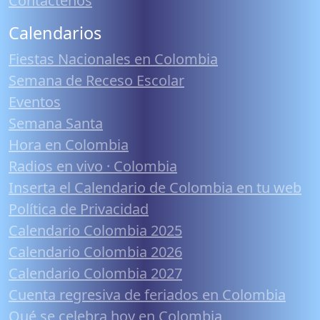
Contáctenos
Calendarios
Fiestas Nacionales en Colombia
Semana de Receso Escolar
Eventos
Semana Santa
Hora en Colombia
Radios en vivo · Colombia
Inserta el Calendario de Colombia en tu web
Política de Privacidad
Calendario Colombia 2025
Calendario Colombia 2026
Calendario Colombia 2027
Cuenta regresiva de feriados en Colombia
Qué se celebra hoy en Colombia