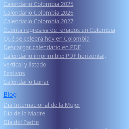
Calendario Colombia 2025
Calendario Colombia 2026
Calendario Colombia 2027
Cuenta regresiva de feriados en Colombia
Qué se celebra hoy en Colombia
Descargar calendario en PDF
Calendario imprimible: PDF horizontal,
vertical y listado
Festivos
Calendario Lunar
Blog
Día Internacional de la Mujer
Día de la Madre
Día del Padre