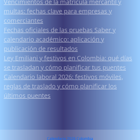
Vencimientos de la matrícula mercantil y
multas: fechas clave para empresas y
comerciantes
Fechas oficiales de las pruebas Saber y
calendario académico: aplicación y
publicación de resultados
Ley Emiliani y festivos en Colombia: qué días
se trasladan y cómo planificar tus puentes
Calendario laboral 2026: festivos móviles,
reglas de traslado y cómo planificar los
últimos puentes
Calendario 2026 Colombia