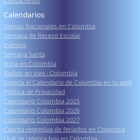
Contáctenos
Calendarios
Fiestas Nacionales en Colombia
Semana de Receso Escolar
Eventos
Semana Santa
Hora en Colombia
Radios en vivo · Colombia
Inserta el Calendario de Colombia en tu web
Política de Privacidad
Calendario Colombia 2025
Calendario Colombia 2026
Calendario Colombia 2027
Cuenta regresiva de feriados en Colombia
Qué se celebra hoy en Colombia