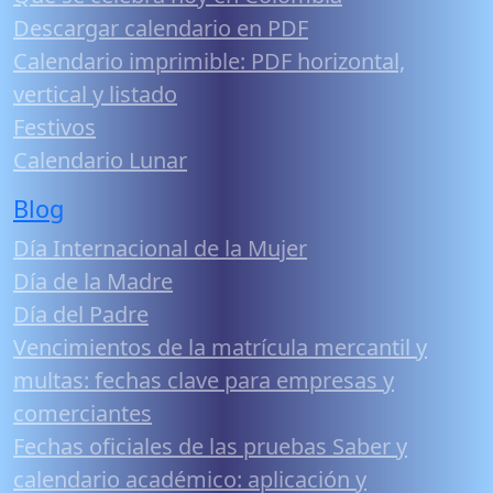
Descargar calendario en PDF
Calendario imprimible: PDF horizontal,
vertical y listado
Festivos
Calendario Lunar
Blog
Día Internacional de la Mujer
Día de la Madre
Día del Padre
Vencimientos de la matrícula mercantil y
multas: fechas clave para empresas y
comerciantes
Fechas oficiales de las pruebas Saber y
calendario académico: aplicación y