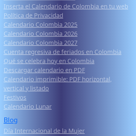
Inserta el Calendario de Colombia en tu web
Política de Privacidad
Calendario Colombia 2025
Calendario Colombia 2026
Calendario Colombia 2027
Cuenta regresiva de feriados en Colombia
Qué se celebra hoy en Colombia
Descargar calendario en PDF
Calendario imprimible: PDF horizontal,
vertical y listado
Festivos
Calendario Lunar
Blog
Día Internacional de la Mujer