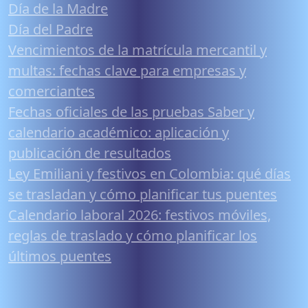
Día de la Madre
Día del Padre
Vencimientos de la matrícula mercantil y
multas: fechas clave para empresas y
comerciantes
Fechas oficiales de las pruebas Saber y
calendario académico: aplicación y
publicación de resultados
Ley Emiliani y festivos en Colombia: qué días
se trasladan y cómo planificar tus puentes
Calendario laboral 2026: festivos móviles,
reglas de traslado y cómo planificar los
últimos puentes