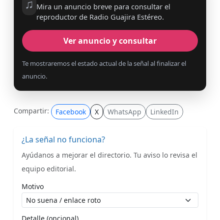
♫
Mira un anuncio breve para consultar el
reproductor de Radio Guajira Estéreo.
Ver anuncio y consultar
Te mostraremos el estado actual de la señal al finalizar el
anuncio.
Compartir:
Facebook
X
WhatsApp
LinkedIn
¿La señal no funciona?
Ayúdanos a mejorar el directorio. Tu aviso lo revisa el
equipo editorial.
Motivo
Detalle (opcional)