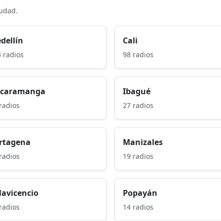
iudad.
dellín
Cali
 radios
98 radios
caramanga
Ibagué
radios
27 radios
rtagena
Manizales
radios
19 radios
llavicencio
Popayán
radios
14 radios