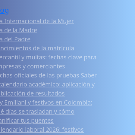
log
a Internacional de la Mujer
a de la Madre
a del Padre
ncimientos de la matrícula
rcantil y multas: fechas clave para
presas y comerciantes
chas oficiales de las pruebas Saber
calendario académico: aplicación y
blicación de resultados
y Emiliani y festivos en Colombia:
é días se trasladan y cómo
anificar tus puentes
lendario laboral 2026: festivos