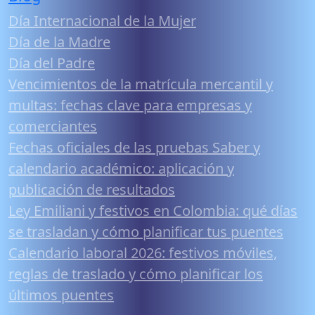
Día Internacional de la Mujer
Día de la Madre
Día del Padre
Vencimientos de la matrícula mercantil y
multas: fechas clave para empresas y
comerciantes
Fechas oficiales de las pruebas Saber y
calendario académico: aplicación y
publicación de resultados
Ley Emiliani y festivos en Colombia: qué días
se trasladan y cómo planificar tus puentes
Calendario laboral 2026: festivos móviles,
reglas de traslado y cómo planificar los
últimos puentes