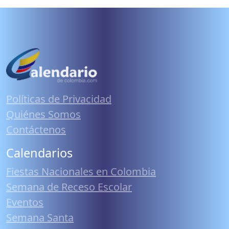
Políticas de Privacidad
Quiénes Somos
Contáctenos
Calendarios
Fiestas Nacionales en Colombia
Semana de Receso Escolar
Eventos
Semana Santa