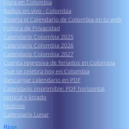
Hora en Colombia
Radios en vivo · Colombia
Inserta el Calendario de Colombia en tu web
Política de Privacidad
Calendario Colombia 2025
Calendario Colombia 2026
Calendario Colombia 2027
Cuenta regresiva de feriados en Colombia
Qué se celebra hoy en Colombia
Descargar calendario en PDF
Calendario imprimible: PDF horizontal,
vertical y listado
Festivos
Calendario Lunar
Blog