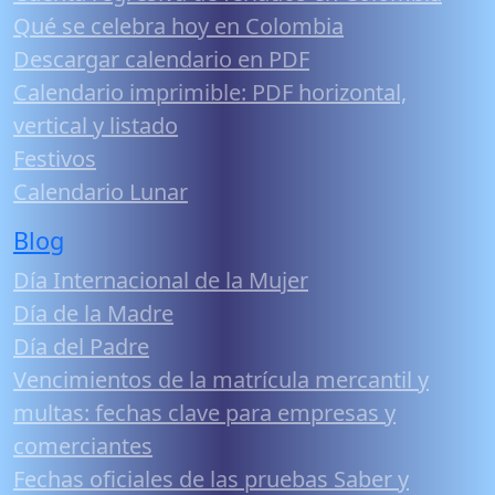
Qué se celebra hoy en Colombia
Descargar calendario en PDF
Calendario imprimible: PDF horizontal,
vertical y listado
Festivos
Calendario Lunar
Blog
Día Internacional de la Mujer
Día de la Madre
Día del Padre
Vencimientos de la matrícula mercantil y
multas: fechas clave para empresas y
comerciantes
Fechas oficiales de las pruebas Saber y