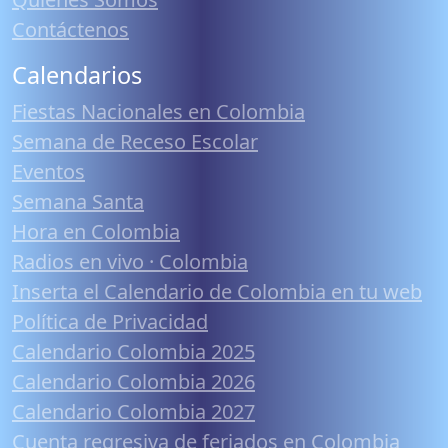
Contáctenos
Calendarios
Fiestas Nacionales en Colombia
Semana de Receso Escolar
Eventos
Semana Santa
Hora en Colombia
Radios en vivo · Colombia
Inserta el Calendario de Colombia en tu web
Política de Privacidad
Calendario Colombia 2025
Calendario Colombia 2026
Calendario Colombia 2027
Cuenta regresiva de feriados en Colombia