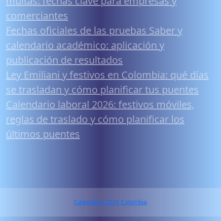
multas: fechas clave para empresas y
comerciantes
Fechas oficiales de las pruebas Saber y
calendario académico: aplicación y
publicación de resultados
Ley Emiliani y festivos en Colombia: qué días
se trasladan y cómo planificar tus puentes
Calendario laboral 2026: festivos móviles,
reglas de traslado y cómo planificar los
últimos puentes
Calendario 2026 Colombia