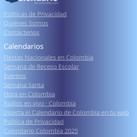
Políticas de Privacidad
Quiénes Somos
Contáctenos
Calendarios
Fiestas Nacionales en Colombia
Semana de Receso Escolar
Eventos
Semana Santa
Hora en Colombia
Radios en vivo · Colombia
Inserta el Calendario de Colombia en tu web
Política de Privacidad
Calendario Colombia 2025