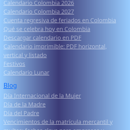
Calendario Colombia 2026
Calendario Colombia 2027
Cuenta regresiva de feriados en Colombia
Qué se celebra hoy en Colombia
Descargar calendario en PDF
Calendario imprimible: PDF horizontal,
vertical y listado
Festivos
Calendario Lunar
Blog
Día Internacional de la Mujer
Día de la Madre
Día del Padre
Vencimientos de la matrícula mercantil y