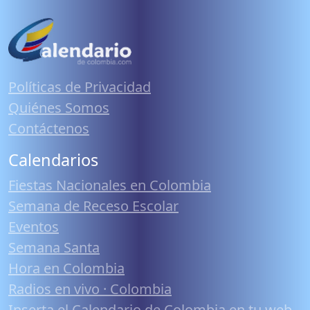
Políticas de Privacidad
Quiénes Somos
Contáctenos
Calendarios
Fiestas Nacionales en Colombia
Semana de Receso Escolar
Eventos
Semana Santa
Hora en Colombia
Radios en vivo · Colombia
Inserta el Calendario de Colombia en tu web