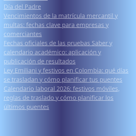
Día del Padre
Vencimientos de la matrícula mercantil y
multas: fechas clave para empresas y
comerciantes
Fechas oficiales de las pruebas Saber y
calendario académico: aplicación y
publicación de resultados
Ley Emiliani y festivos en Colombia: qué días
se trasladan y cómo planificar tus puentes
Calendario laboral 2026: festivos móviles,
reglas de traslado y cómo planificar los
últimos puentes