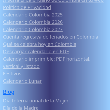
Política de Privacidad
Calendario Colombia 2025
Calendario Colombia 2026
Calendario Colombia 2027
Cuenta regresiva de feriados en Colombia
Qué se celebra hoy en Colombia
Descargar calendario en PDF
Calendario imprimible: PDF horizontal,
vertical y listado
Festivos
Calendario Lunar
Blog
Día Internacional de la Mujer
Día de la Madre