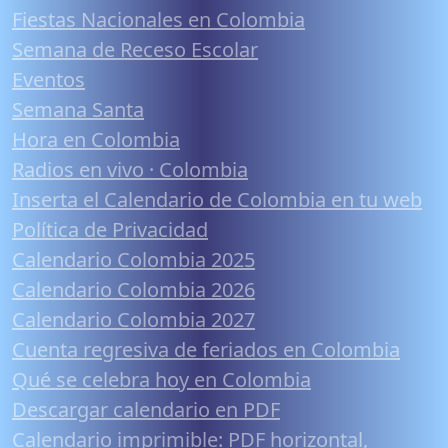
Fiestas Nacionales en Colombia
Semana de Receso Escolar
Eventos
Semana Santa
Hora en Colombia
Radios en vivo · Colombia
Inserta el Calendario de Colombia en tu web
Política de Privacidad
Calendario Colombia 2025
Calendario Colombia 2026
Calendario Colombia 2027
Cuenta regresiva de feriados en Colombia
Qué se celebra hoy en Colombia
Descargar calendario en PDF
Calendario imprimible: PDF horizontal,