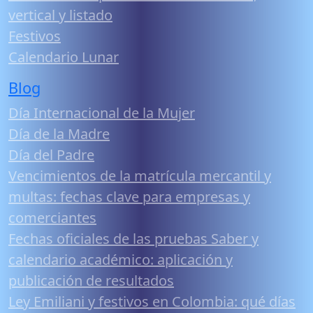
vertical y listado
Festivos
Calendario Lunar
Blog
Día Internacional de la Mujer
Día de la Madre
Día del Padre
Vencimientos de la matrícula mercantil y
multas: fechas clave para empresas y
comerciantes
Fechas oficiales de las pruebas Saber y
calendario académico: aplicación y
publicación de resultados
Ley Emiliani y festivos en Colombia: qué días