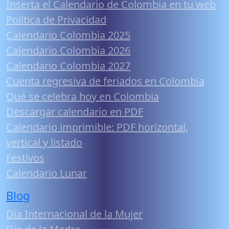
Inserta el Calendario de Colombia en tu web
Política de Privacidad
Calendario Colombia 2025
Calendario Colombia 2026
Calendario Colombia 2027
Cuenta regresiva de feriados en Colombia
Qué se celebra hoy en Colombia
Descargar calendario en PDF
Calendario imprimible: PDF horizontal,
vertical y listado
Festivos
Calendario Lunar
Blog
Día Internacional de la Mujer