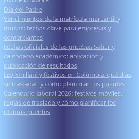
Día de la Madre
Día del Padre
Vencimientos de la matrícula mercantil y
multas: fechas clave para empresas y
comerciantes
Fechas oficiales de las pruebas Saber y
calendario académico: aplicación y
publicación de resultados
Ley Emiliani y festivos en Colombia: qué días
se trasladan y cómo planificar tus puentes
Calendario laboral 2026: festivos móviles,
reglas de traslado y cómo planificar los
últimos puentes