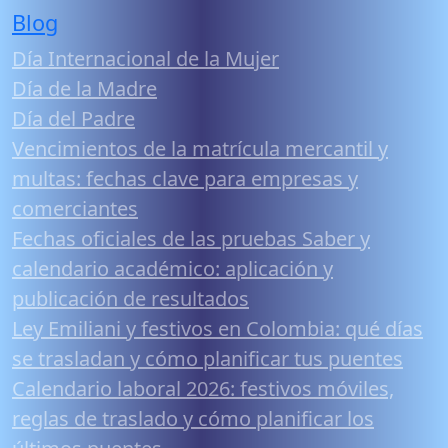
Blog
Día Internacional de la Mujer
Día de la Madre
Día del Padre
Vencimientos de la matrícula mercantil y
multas: fechas clave para empresas y
comerciantes
Fechas oficiales de las pruebas Saber y
calendario académico: aplicación y
publicación de resultados
Ley Emiliani y festivos en Colombia: qué días
se trasladan y cómo planificar tus puentes
Calendario laboral 2026: festivos móviles,
reglas de traslado y cómo planificar los