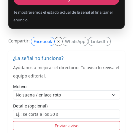
Te mostraremos el estado actual de la señal al finalizar el
anuncio.
Compartir:
Facebook
X
WhatsApp
LinkedIn
¿La señal no funciona?
Ayúdanos a mejorar el directorio. Tu aviso lo revisa el
equipo editorial.
Motivo
Detalle (opcional)
Enviar aviso