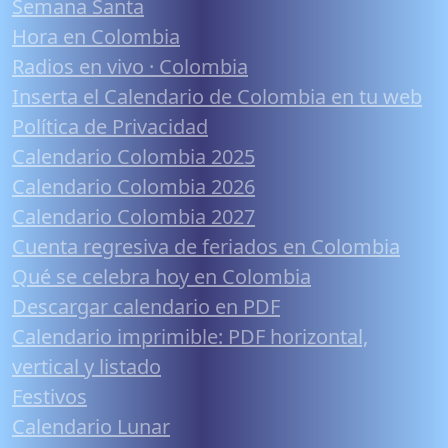
Semana Santa
Hora en Colombia
Radios en vivo · Colombia
Inserta el Calendario de Colombia en tu web
Política de Privacidad
Calendario Colombia 2025
Calendario Colombia 2026
Calendario Colombia 2027
Cuenta regresiva de feriados en Colombia
Qué se celebra hoy en Colombia
Descargar calendario en PDF
Calendario imprimible: PDF horizontal,
vertical y listado
Festivos
Calendario Lunar