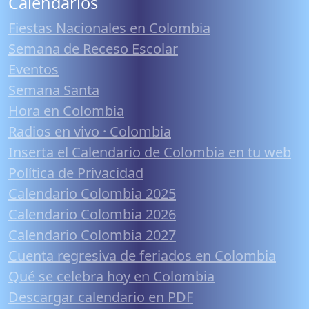
Calendarios
Fiestas Nacionales en Colombia
Semana de Receso Escolar
Eventos
Semana Santa
Hora en Colombia
Radios en vivo · Colombia
Inserta el Calendario de Colombia en tu web
Política de Privacidad
Calendario Colombia 2025
Calendario Colombia 2026
Calendario Colombia 2027
Cuenta regresiva de feriados en Colombia
Qué se celebra hoy en Colombia
Descargar calendario en PDF