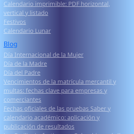
Calendario imprimible: PDF horizontal,
vertical y listado
Festivos
Calendario Lunar
Blog
Día Internacional de la Mujer
Día de la Madre
Día del Padre
Vencimientos de la matrícula mercantil y
multas: fechas clave para empresas y
comerciantes
Fechas oficiales de las pruebas Saber y
calendario académico: aplicación y
publicación de resultados