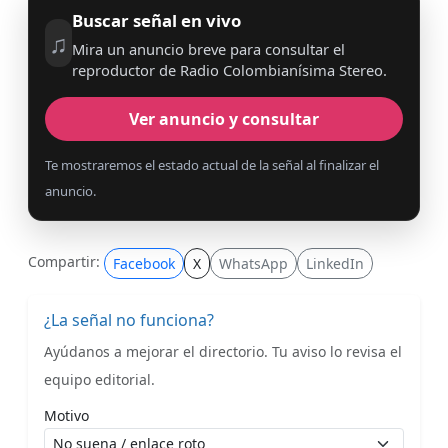
Buscar señal en vivo
♫
Mira un anuncio breve para consultar el
reproductor de Radio Colombianísima Stereo.
Ver anuncio y consultar
Te mostraremos el estado actual de la señal al finalizar el
anuncio.
Compartir:
Facebook
X
WhatsApp
LinkedIn
¿La señal no funciona?
Ayúdanos a mejorar el directorio. Tu aviso lo revisa el
equipo editorial.
Motivo