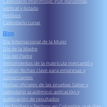
Calendario imprimible: PDF horizontal,
vertical y listado
Festivos
Calendario Lunar
Blog
Día Internacional de la Mujer
Día de la Madre
Día del Padre
Vencimientos de la matrícula mercantil y
multas: fechas clave para empresas y
comerciantes
Fechas oficiales de las pruebas Saber y
calendario académico: aplicación y
publicación de resultados
Ley Emiliani y festivos en Colombia: qué días