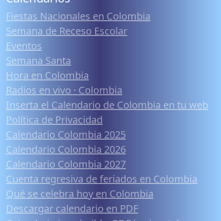
Fiestas Nacionales en Colombia
Semana de Receso Escolar
Eventos
Semana Santa
Hora en Colombia
Radios en vivo · Colombia
Inserta el Calendario de Colombia en tu web
Política de Privacidad
Calendario Colombia 2025
Calendario Colombia 2026
Calendario Colombia 2027
Cuenta regresiva de feriados en Colombia
Qué se celebra hoy en Colombia
Descargar calendario en PDF