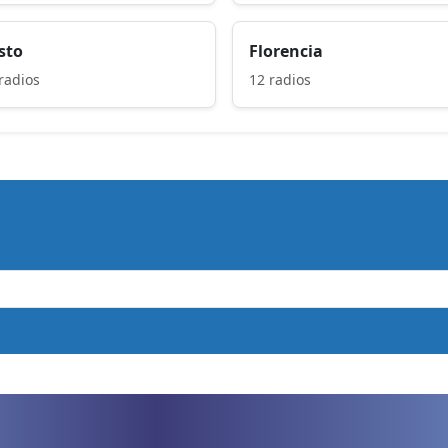
sto
Florencia
radios
12 radios