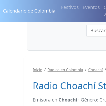
Festivos
Eventos
C
Calendario de Colombia
Búsqu
Inicio
Radios en Colombia
Choachí
Radio Choachí S
Emisora en
Choachí
· Género: Cr