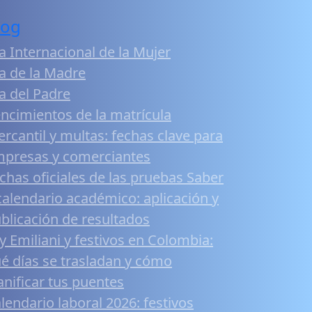
log
a Internacional de la Mujer
a de la Madre
a del Padre
ncimientos de la matrícula
rcantil y multas: fechas clave para
presas y comerciantes
chas oficiales de las pruebas Saber
calendario académico: aplicación y
blicación de resultados
y Emiliani y festivos en Colombia:
é días se trasladan y cómo
anificar tus puentes
lendario laboral 2026: festivos