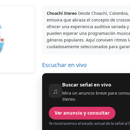
Choachí Stereo
Desde Choachí, Colombia, 
emisora que abraza el concepto de crossov
ofrecer una experiencia auditiva variada y
pueden esperar una programación musical 
géneros populares. Aquí conviven ritmos lat
cuidadosamente seleccionados para garant
Escuchar en vivo
Buscar señal en vivo
♫
Mira un anuncio breve para consu
Stereo.
Ver anuncio y consultar
Te mostraremos el estado actual de la señal al fi