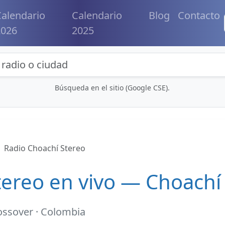
alendario
Calendario
Blog
Contacto
2026
2025
eda de radios y contenidos
Búsqueda en el sitio (Google CSE).
Radio Choachí Stereo
tereo en vivo — Choachí
ossover · Colombia