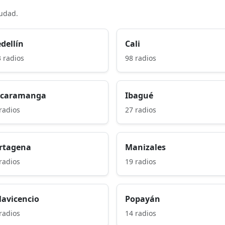
iudad.
dellín
Cali
 radios
98 radios
caramanga
Ibagué
radios
27 radios
rtagena
Manizales
radios
19 radios
llavicencio
Popayán
radios
14 radios