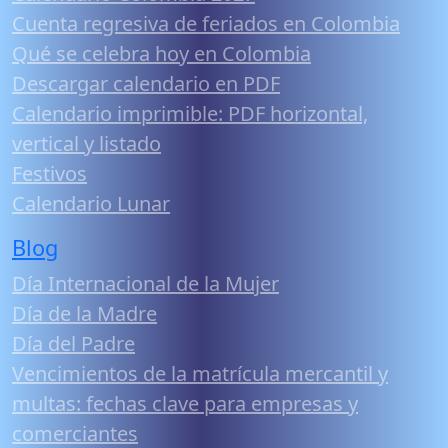
Cuenta regresiva de feriados en Colombia
Qué se celebra hoy en Colombia
Descargar calendario en PDF
Calendario imprimible: PDF horizontal,
vertical y listado
Festivos
Calendario Lunar
Blog
Día Internacional de la Mujer
Día de la Madre
Día del Padre
Vencimientos de la matrícula mercantil y
multas: fechas clave para empresas y
comerciantes