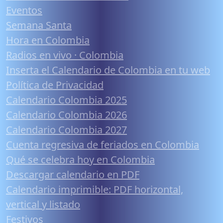
Eventos
Semana Santa
Hora en Colombia
Radios en vivo · Colombia
Inserta el Calendario de Colombia en tu web
Política de Privacidad
Calendario Colombia 2025
Calendario Colombia 2026
Calendario Colombia 2027
Cuenta regresiva de feriados en Colombia
Qué se celebra hoy en Colombia
Descargar calendario en PDF
Calendario imprimible: PDF horizontal,
vertical y listado
Festivos