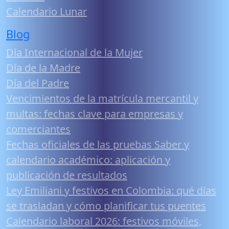
Calendario Lunar
Blog
Día Internacional de la Mujer
Día de la Madre
Día del Padre
Vencimientos de la matrícula mercantil y
multas: fechas clave para empresas y
comerciantes
Fechas oficiales de las pruebas Saber y
calendario académico: aplicación y
publicación de resultados
Ley Emiliani y festivos en Colombia: qué días
se trasladan y cómo planificar tus puentes
Calendario laboral 2026: festivos móviles,