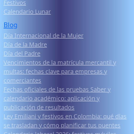
Festivos
Calendario Lunar
Blog
Día Internacional de la Mujer
Día de la Madre
Día del Padre
Vencimientos de la matrícula mercantil y
multas: fechas clave para empresas y
comerciantes
Fechas oficiales de las pruebas Saber y
calendario académico: aplicación y
publicación de resultados
Ley Emiliani y festivos en Colombia: qué días
se trasladan y cómo planificar tus puentes