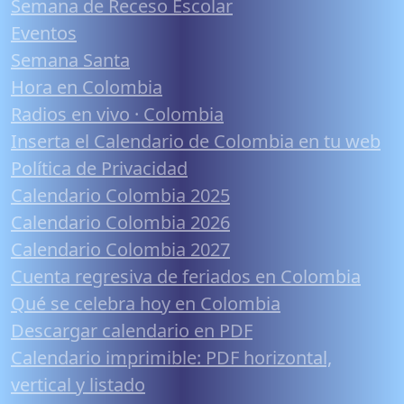
Semana de Receso Escolar
Eventos
Semana Santa
Hora en Colombia
Radios en vivo · Colombia
Inserta el Calendario de Colombia en tu web
Política de Privacidad
Calendario Colombia 2025
Calendario Colombia 2026
Calendario Colombia 2027
Cuenta regresiva de feriados en Colombia
Qué se celebra hoy en Colombia
Descargar calendario en PDF
Calendario imprimible: PDF horizontal,
vertical y listado