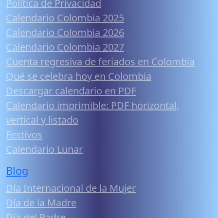
Política de Privacidad
Calendario Colombia 2025
Calendario Colombia 2026
Calendario Colombia 2027
Cuenta regresiva de feriados en Colombia
Qué se celebra hoy en Colombia
Descargar calendario en PDF
Calendario imprimible: PDF horizontal,
vertical y listado
Festivos
Calendario Lunar
Blog
Día Internacional de la Mujer
Día de la Madre
Día del Padre