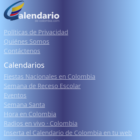
Políticas de Privacidad
Quiénes Somos
Contáctenos
Calendarios
Fiestas Nacionales en Colombia
Semana de Receso Escolar
Eventos
Semana Santa
Hora en Colombia
Radios en vivo · Colombia
Inserta el Calendario de Colombia en tu web