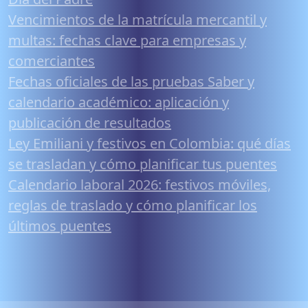
Vencimientos de la matrícula mercantil y
multas: fechas clave para empresas y
comerciantes
Fechas oficiales de las pruebas Saber y
calendario académico: aplicación y
publicación de resultados
Ley Emiliani y festivos en Colombia: qué días
se trasladan y cómo planificar tus puentes
Calendario laboral 2026: festivos móviles,
reglas de traslado y cómo planificar los
últimos puentes