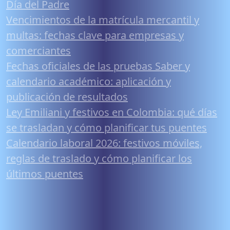
Día del Padre
Vencimientos de la matrícula mercantil y
multas: fechas clave para empresas y
comerciantes
Fechas oficiales de las pruebas Saber y
calendario académico: aplicación y
publicación de resultados
Ley Emiliani y festivos en Colombia: qué días
se trasladan y cómo planificar tus puentes
Calendario laboral 2026: festivos móviles,
reglas de traslado y cómo planificar los
últimos puentes