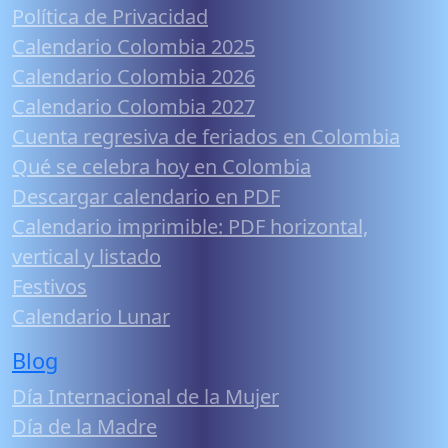
Política de Privacidad
Calendario Colombia 2025
Calendario Colombia 2026
Calendario Colombia 2027
Cuenta regresiva de feriados en Colombia
Qué se celebra hoy en Colombia
Descargar calendario en PDF
Calendario imprimible: PDF horizontal,
vertical y listado
Festivos
Calendario Lunar
Blog
Día Internacional de la Mujer
Día de la Madre