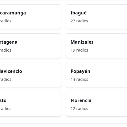
caramanga
Ibagué
radios
27 radios
rtagena
Manizales
radios
19 radios
llavicencio
Popayán
radios
14 radios
sto
Florencia
radios
12 radios