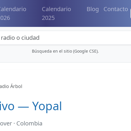
alendario
Calendario
Blog
Contacto
2026
2025
eda de radios y contenidos
Búsqueda en el sitio (Google CSE).
adio Árbol
ivo — Yopal
over · Colombia