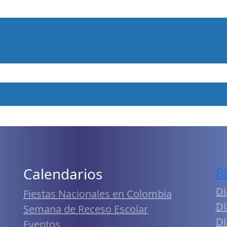
Calendarios
B
Dí
Fiestas Nacionales en Colombia
Dí
Semana de Receso Escolar
Dí
Eventos