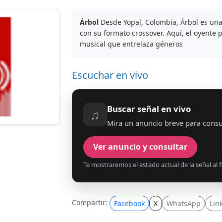
Árbol
Desde Yopal, Colombia, Árbol es una
con su formato crossover. Aquí, el oyente
musical que entrelaza géneros
Escuchar en vivo
Buscar señal en vivo
♫
Mira un anuncio breve para consul
Ver anuncio y consultar
Te mostraremos el estado actual de la señal al fi
Compartir:
Facebook
X
WhatsApp
Lin