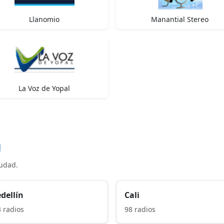
Llanomio
Manantial Stereo
La Voz de Yopal
d
iudad.
dellín
Cali
 radios
98 radios