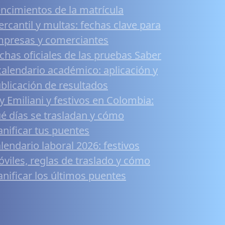
ncimientos de la matrícula
rcantil y multas: fechas clave para
presas y comerciantes
chas oficiales de las pruebas Saber
calendario académico: aplicación y
blicación de resultados
y Emiliani y festivos en Colombia:
é días se trasladan y cómo
anificar tus puentes
lendario laboral 2026: festivos
viles, reglas de traslado y cómo
anificar los últimos puentes