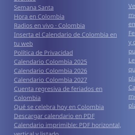
Ve
Semana Santa
me
Hora en Colombia
em
Radios en vivo · Colombia
Fe
Inserta el Calendario de Colombia en
y 
tu web
pu
Política de Privacidad
Le
Calendario Colombia 2025
qu
Calendario Colombia 2026
pl
Calendario Colombia 2027
Ca
Cuenta regresiva de feriados en
mó
Colombia
pl
Qué se celebra hoy en Colombia
Descargar calendario en PDF
Calendario imprimible: PDF horizontal,
vertical y listado